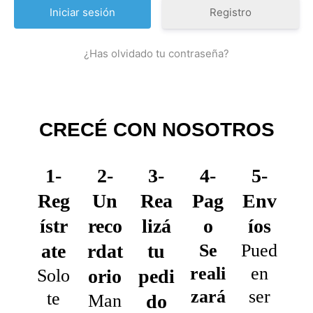
Registro
¿Has olvidado tu contraseña?
CRECÉ CON NOSOTROS
1-
2-
3-
4-
5-
Reg
Un
Rea
Pag
Env
ístr
reco
lizá
o
íos
ate
rdat
tu
Se
Pued
reali
en
Solo
orio
pedi
zará
ser
te
Man
do