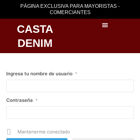
Ir
PÁGINA EXCLUSIVA PARA MAYORISTAS -
al
COMERCIANTES
contenido
CASTA
DENIM
Iniciar sesión
Ingresa tu nombre de usuario
*
Contraseña
*
Mantenerme conectado