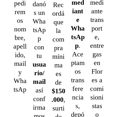
med
medi
pedi
danó
Rec
iant
ante
rem
s un
ordá
e
trans
os
Wha
que
Wha
port
nom
tsAp
la
tsAp
e,
bre,
p
com
p
.
entre
apell
con
pra
Ace
gas
ido,
tu
míni
ptam
en
mail
usua
ma
os
Flor
y
rio/
es
trans
es a
Wha
mail
de
fere
comi
tsAp
así
$150
ncia
sioni
conf
.000
,
s,
stas
irma
surti
depó
o
mos
do