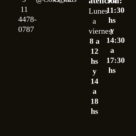
atención:
9 a
11
11:30
Lunes
4478-
hs
a
0787
y
viernes:
14:30
8 a
a
12
17:30
hs
hs
y
14
a
18
hs