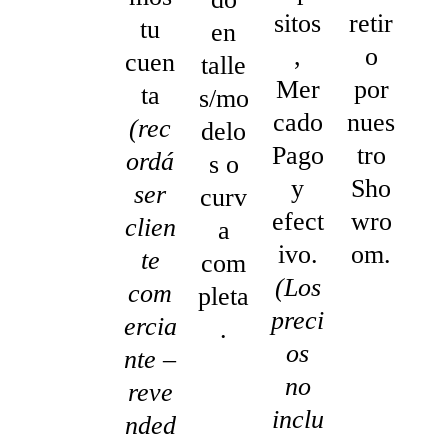
sitos
retir
tu
en
,
o
cuen
talle
Mer
por
ta
s/mo
cado
nues
(rec
delo
Pago
tro
ordá
s o
y
Sho
ser
curv
efect
wro
clien
a
ivo.
om.
te
com
(Los
com
pleta
preci
ercia
.
os
nte –
no
reve
inclu
nded