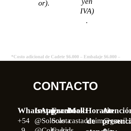
yen
or).
IVA)
.
*Costo adicional de Cadete $6.000 – Embalaje $6.000 –
Entrega en Flores $6.000 *
CONTACTO
WhatsApp:
Instagram:
Facebook:
Mail:
Horario
Atenció
+54
@Solocasta
Solo
castadenim@gmail
de
presenci
9
@
Colts_kids
Casta