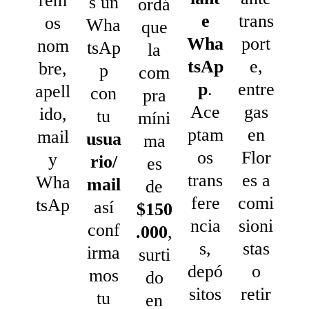
rem
s un
ordá
e
trans
os
Wha
que
Wha
port
nom
tsAp
la
tsAp
e,
bre,
p
com
p
.
entre
apell
con
pra
Ace
gas
ido,
tu
míni
ptam
en
mail
usua
ma
os
Flor
y
rio/
es
trans
es a
Wha
mail
de
fere
comi
tsAp
así
$150
ncia
sioni
conf
.000
,
s,
stas
irma
surti
depó
o
mos
do
sitos
retir
tu
en