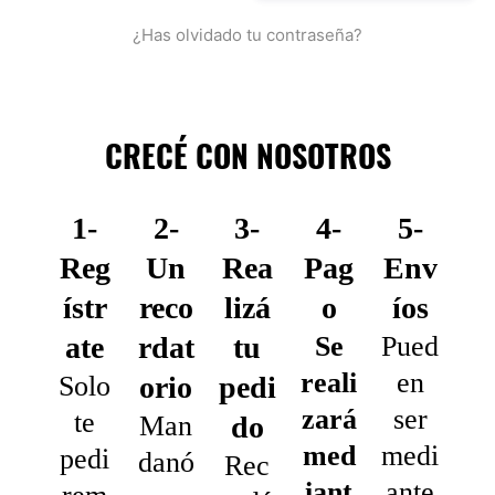
¿Has olvidado tu contraseña?
CRECÉ CON NOSOTROS
1-
2-
3-
4-
5-
Reg
Un
Rea
Pag
Env
ístr
reco
lizá
o
íos
ate
rdat
tu
Se
Pued
reali
en
Solo
orio
pedi
zará
ser
te
Man
do
med
medi
pedi
danó
Rec
iant
ante