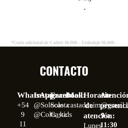
.
*Costo adicional de Cadete $6.000 – Embalaje $6.000 –
Entrega en Flores $6.000 *
CONTACTO
WhatsApp:
Instagram:
Facebook:
Mail:
Horario
Atenció
+54
@Solocasta
Solo
castadenim@gmail
de
presenci
9
@
Colts_kids
Casta
atención:
9 a
11
11:30
Lunes