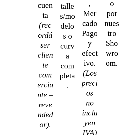
,
o
cuen
talle
Mer
por
ta
s/mo
cado
nues
(rec
delo
Pago
tro
ordá
s o
y
Sho
ser
curv
efect
wro
clien
a
ivo.
om.
te
com
(Los
com
pleta
preci
ercia
.
os
nte –
no
reve
inclu
nded
yen
or).
IVA)