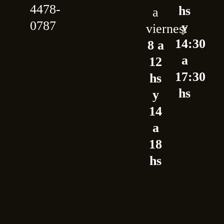
4478-
hs
a
0787
y
viernes:
14:30
8 a
a
12
17:30
hs
hs
y
14
a
18
hs