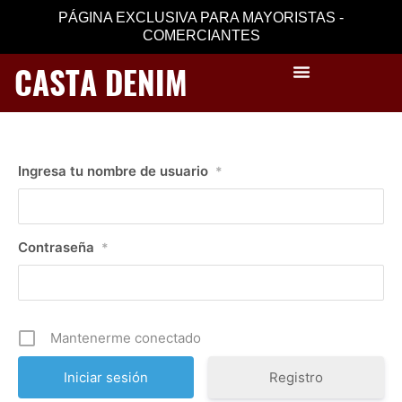
Ir
PÁGINA EXCLUSIVA PARA MAYORISTAS -
al
COMERCIANTES
contenido
CASTA DENIM
Iniciar sesión
Ingresa tu nombre de usuario
*
Contraseña
*
Mantenerme conectado
Registro