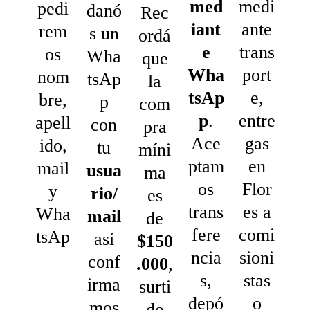
med
medi
pedi
danó
Rec
iant
ante
rem
s un
ordá
e
trans
os
Wha
que
Wha
port
nom
tsAp
la
tsAp
e,
bre,
p
com
p
.
entre
apell
con
pra
Ace
gas
ido,
tu
míni
ptam
en
mail
usua
ma
os
Flor
y
rio/
es
trans
es a
Wha
mail
de
fere
comi
tsAp
así
$150
ncia
sioni
conf
.000
,
s,
stas
irma
surti
depó
o
mos
do