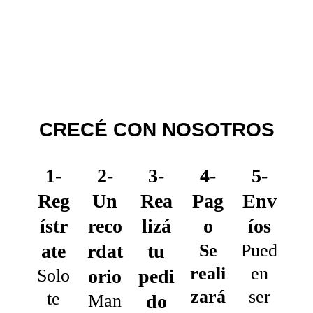
Registro
¿Has olvidado tu contraseña?
CRECÉ CON NOSOTROS
1-
2-
3-
4-
5-
Reg
Un
Rea
Pag
Env
ístr
reco
lizá
o
íos
ate
rdat
tu
Se
Pued
reali
en
Solo
orio
pedi
zará
ser
te
Man
do