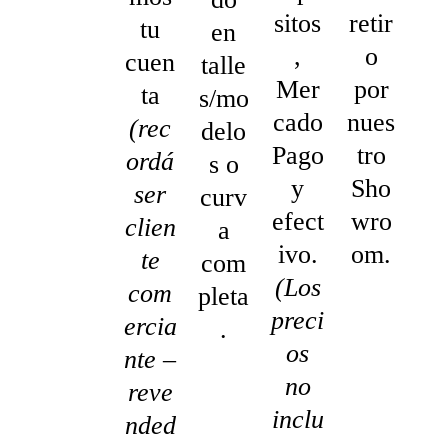
sitos
retir
tu
en
,
o
cuen
talle
Mer
por
ta
s/mo
cado
nues
(rec
delo
Pago
tro
ordá
s o
y
Sho
ser
curv
efect
wro
clien
a
ivo.
om.
te
com
(Los
com
pleta
preci
ercia
.
os
nte –
no
reve
inclu
nded