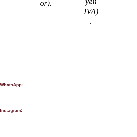
yen
or).
IVA)
.
WhatsApp:
+54 9 11 4478-0787
Instagram:
@Solocasta
@
Colts_kids